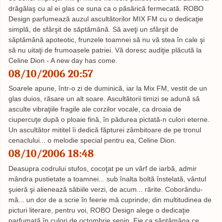
drăgălaş cu al ei glas ce suna ca o păsărică fermecată. ROBO
Design parfumează auzul ascultătorilor MIX FM cu o dedicaţie
simplă, de sfârşit de săptămână. Să aveţi un sfârşit de
săptămână apoteotic, frunzele toamnei să nu vă stea în cale şi
să nu uitaţi de frumoasele patriei. Vă doresc audiţie plăcută la
Celine Dion - A new day has come.
08/10/2006 20:57
Soarele apune, într-o zi de duminică, iar la Mix FM, vestit de un
glas duios, răsare un alt soare. Ascultătorii timizi se adună să
asculte vibraţiile fragile ale corzilor vocale, ca droaia de
ciupercuţe după o ploaie fină, în pădurea pictată-n culori eterne.
Un ascultător mititel îi dedică făpturei zâmbitoare de pe tronul
cenaclului... o melodie special pentru ea, Celine Dion.
08/10/2006 18:48
Deasupra codrului stufos, cocoţat pe un vârf de iarbă, admir
mândra pustietate a toamnei... sub înalta boltă înstelată, vântul
şuieră şi alienează sâbiile verzi, de acum... rărite. Coborându-
mă... un dor de a scrie în feerie mă cuprinde; din multitudinea de
picturi literare, pentru voi, ROBO Design alege o dedicaţie
parfumată în culori de octombrie senin. Fie ca săptămâna ce