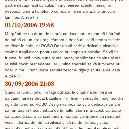
gâdile necuprinsul ochiului. În încheierea acestui mesaj, în
nespusa lume a tainelor, o comoară mi se arată, într-un cuib
luminos: Alizée ! :)
01/10/2006 19:48
Mergând pe un drum de seară, ce duce spre o toamnă bătrână,
de mână cu un greieraş, cântăm o doină delicată pentru stelele
ce răsar în cale, iar ROBO Design vă scrie o delicaţie pictată-n
cuvinte fragil alese pentru cei ce au timpan s-asculte. Să vă fie
frunza, frunză, voia-bună şi mai bună, săptămâna ce vine şi mai
reuşită decât precedenta, iar lumina soarelui să vă lumineze nu
doar inima. Urez tuturor ascultătorilor audiţie plăcută la delicata
Alizée. ;)
30/09/2006 21:03
Stând în fundul odăii, în faţa oglinzii, la o lumină sumbră ce
pâlpăie mai des decât bătăile inimii, fiind inspirat de imaginea din
oglinda fumurie, ROBO Design vă încântă cu o dedicaţie ce are
să rămână în trecut, uitată de tumultul etern mai rapid. Cu toate
că această seară se scufundă-n noapte, voi trebuie să rămâneţi
veseli, dornici de munca zilnică şi să nu demisionaţi viaţa
verticală pentru una orizontală. Vă urez din aburul nopţii noapte