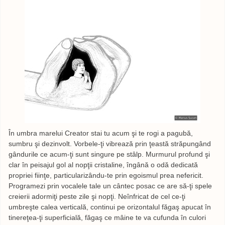
În umbra marelui Creator stai tu acum şi te rogi a pagubă,
sumbru şi dezinvolt. Vorbele-ţi vibrează prin ţeastă străpungând
gândurile ce acum-ţi sunt singure pe stâlp. Murmurul profund şi
clar în peisajul gol al nopţii cristaline, îngână o odă dedicată
propriei fiinţe, particularizându-te prin egoismul prea nefericit.
Programezi prin vocalele tale un cântec posac ce are să-ţi spele
creierii adormiţi peste zile şi nopţi. Neînfricat de cel ce-ţi
umbreşte calea verticală, continui pe orizontalul făgaş apucat în
tinereţea-ţi superficială, făgaş ce mâine te va cufunda în culori