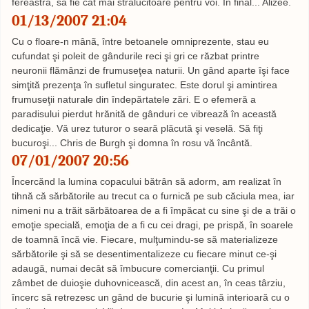
fereastră, să fie cât mai stralucitoare pentru voi. În final... Alizée.
01/13/2007 21:04
Cu o floare-n mânã, între betoanele omniprezente, stau eu
cufundat şi poleit de gândurile reci şi gri ce răzbat printre
neuronii flămânzi de frumuseţea naturii. Un gând aparte îşi face
simţită prezenţa în sufletul singuratec. Este dorul şi amintirea
frumuseţii naturale din îndepărtatele zări. E o efemeră a
paradisului pierdut hrănită de gânduri ce vibrează în această
dedicaţie. Vă urez tuturor o seară plăcută şi veselă. Să fiţi
bucuroşi... Chris de Burgh şi domna în rosu vă încântă.
07/01/2007 20:56
Încercănd la lumina copacului bătrân să adorm, am realizat în
tihnă că sărbătorile au trecut ca o furnică pe sub căciula mea, iar
nimeni nu a trăit sărbătoarea de a fi împăcat cu sine şi de a trăi o
emoţie specială, emoţia de a fi cu cei dragi, pe prispă, în soarele
de toamnă încă vie. Fiecare, mulţumindu-se să materializeze
sărbătorile şi să se desentimentalizeze cu fiecare minut ce-şi
adaugă, numai decât să îmbucure comercianţii. Cu primul
zâmbet de duioşie duhovnicească, din acest an, în ceas târziu,
încerc să retrezesc un gând de bucurie şi lumină interioară cu o