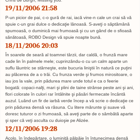
19/11/2006 21:58
P-un picior de pai, c-o gură de rai, iacă vine-n cale un crai să vă
spuie c-un grai dulce o dedicaţie lânoasă. S-aveţi o săptămână
spumoasă, o duminică mai frumoasă şi cu un gând de o sfioasă
sănătoasă, ROBO Design vă spuie noapte bună.
18/11/2006 20:03
În soarele de seară al toamnei târzii, dar caldă, o frunză mare
cade lin în palmele mele; cuprinzându-o cu un calm aparte un
suflu lăuntric se stârneşte, este bucuria liniştii în natură ce puţini
au plăcerea de a o trăi. Cu frunza verde şi frumos mirositoare, o
iau jos la vale, prin pădurea mare unde totul e ca o feerie
bogată: copaci-nalţi, mari şi plini de taine strânse peste ani şi ani,
flori colorate în culori rar întâlnite şi păsări fermecate încântă
auzul. Luând un fir de iarbă verde încep a vă scrie o dedicaţie ce
prin pădurea densă va răsuna. Cu litere mărunte şi suave vă
doresc tuturor o zi frumoasă, să aveţi parte de o sâmbătă aparte
şi sper că veţi asculta cu duioşie pe Alizée.
12/11/2006 19:28
Acolo, în îndepărtare, o luminiţă pâlpăie în întunecimea densă