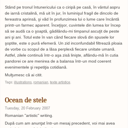
Stând pe tronul întunericului ca o ciripă pe casă, în vântul aspru
de iarnă cristalină, mă uit în jur, în luminişul fragil de dincolo de
fereastra aprinsă, şi vãd în profunzimea lui o lume care încântă
printr-un farmec aparent. Înceţişor, cuvintele din lumea lor încep
să se audă ca o şoaptă, gâdilându-mi timpanul ascuţit de peste
ani şi ani. Totul este în van când fiecare slovă din spusele lor
şoptite, este o pură efemeră. Un zid inconfundabil filtrează ploaia
de vorbe cu scopul de a lăsa perplexă fiecare unitate umană.
Astfel, zilele continuă într-o aşa zisă linişte, aflându-mă în cutia
pandorei ce are menirea de a balansa într-un mod coerent
evenimentele şi repetiţia cotidiană.
Mulţumesc că ai citit.
Tags:
illustrations
,
romanian
,
texte artistice
.
Ocean de stele
Tuesday, 20 February 2007
Romanian "artistic" writing.
După cum am anunţat într-un mesaj precedent, voi mai avea