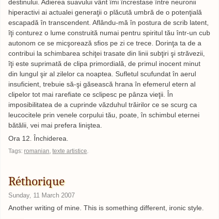
destinului. Adierea suavului vânt îmi încrestase între neuronii
hiperactivi ai actualei generaţii o plăcută umbră de o potenţială
escapadă în transcendent. Aflându-mă în postura de scrib latent,
îţi conturez o lume construită numai pentru spiritul tău într-un cub
autonom ce se micşorează sfios pe zi ce trece. Dorinţa ta de a
contribui la schimbarea schiţei trasate din linii subţiri şi străvezii,
îţi este suprimată de clipa primordială, de primul inocent minut
din lungul şir al zilelor ca noaptea. Sufletul scufundat în aerul
insuficient, trebuie să-şi găsească hrana în efemerul etern al
clipelor tot mai rarefiate ce sclipesc pe pânza vieţii. În
imposibilitatea de a cuprinde văzduhul trăirilor ce se scurg ca
leucocitele prin venele corpului tău, poate, în schimbul eternei
bătălii, vei mai prefera liniştea.
Ora 12. Închiderea.
Tags:
romanian
,
texte artistice
.
Réthorique
Sunday, 11 March 2007
Another writing of mine. This is something different, ironic style.