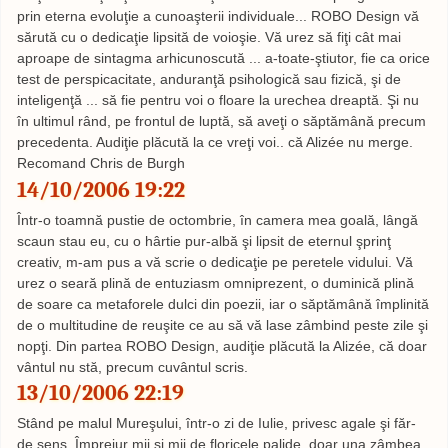
prin eterna evoluţie a cunoaşterii individuale... ROBO Design vă
sărută cu o dedicaţie lipsită de voioşie. Vă urez să fiţi cât mai
aproape de sintagma arhicunoscută ... a-toate-ştiutor, fie ca orice
test de perspicacitate, anduranţă psihologică sau fizică, şi de
inteligenţă ... să fie pentru voi o floare la urechea dreaptă. Şi nu
în ultimul rând, pe frontul de luptă, să aveţi o săptămână precum
precedenta. Audiţie plăcută la ce vreţi voi.. că Alizée nu merge.
Recomand Chris de Burgh
14/10/2006 19:22
Într-o toamnă pustie de octombrie, în camera mea goală, lângă
scaun stau eu, cu o hârtie pur-albă şi lipsit de eternul şprinţ
creativ, m-am pus a vă scrie o dedicaţie pe peretele vidului. Vă
urez o seară plină de entuziasm omniprezent, o duminică plină
de soare ca metaforele dulci din poezii, iar o săptămână împlinită
de o multitudine de reuşite ce au să vă lase zâmbind peste zile şi
nopţi. Din partea ROBO Design, audiţie plăcută la Alizée, că doar
vântul nu stă, precum cuvântul scris.
13/10/2006 22:19
Stând pe malul Mureşului, într-o zi de Iulie, privesc agale şi făr-
de sens. Împrejur mii şi mii de floricele palide, doar una zâmbea