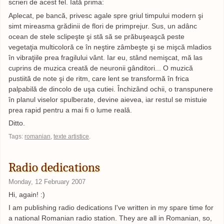
scrieri de acest fel. Iată prima:
Aplecat, pe bancă, privesc agale spre griul timpului modern şi
simt mireasma grădinii de flori de primprejur. Sus, un adânc
ocean de stele sclipeşte şi stă să se prăbuşeaşcă peste
vegetaţia multicoloră ce în neştire zâmbeşte şi se mişcă mladios
în vibraţiile prea fragilului vânt. Iar eu, stând nemişcat, mă las
cuprins de muzica creată de neuronii gânditori... O muzică
pustiită de note şi de ritm, care lent se transformă în frica
palpabilă de dincolo de uşa cutiei. Închizând ochii, o transpunere
în planul viselor spulberate, devine aievea, iar restul se mistuie
prea rapid pentru a mai fi o lume reală.
Ditto.
Tags:
romanian
,
texte artistice
.
Radio dedications
Monday, 12 February 2007
Hi, again! :)
I am publishing radio dedications I've written in my spare time for
a national Romanian radio station. They are all in Romanian, so,