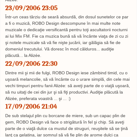
23/09/2006 23:05
Într-un ceas târziu de seară absurdă, din dosul sunetelor ce par
a fi o muzică, ROBO Design descompune în mai multe note
muzicale o dedicaţie versificantă pentru toţi ascultatorii nocturni
ai lui Mix FM. Fie ca muzica bună să vă încânte viaţa de zi cu zi
şi notele muzicale să vă fie nişte jucării, iar gălăgia să fie de
domeniul trecutului. Vă doresc în mod călduros... audiţie
plăcută... la Alizée.
22/09/2006 22:30
Dintre mii şi mii de fulgi, ROBO Design iese zâmbind timid, cu o
uşoară melancolie, să vă încânte cu o urare simplă, din cele mai
vechi timpuri pentru fanii Alizée: să aveţi parte de o viaţă uşoară,
să nu uitaţi de cei din jur şi să fiţi productivi. Audiţie plăcută la
Alizée, preferata voastră ... şi ... :)
17/09/2006 21:04
De sub stelajul plin cu borcane de miere, sub un capac plin de
gem, ROBO Design vă face o strigătură în fel şi chip. Să aveţi
parte de o viaţă dulce ca mustul de struguri, reuşitele să se ţină
lanţ ca gelatina, iar somnul să vă fie plin de arome dulci ca