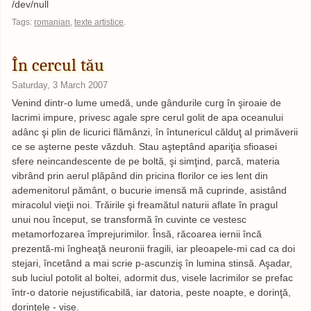
/dev/null
Tags:
romanian
,
texte artistice
.
În cercul tău
Saturday, 3 March 2007
Venind dintr-o lume umedă, unde gândurile curg în şiroaie de
lacrimi impure, privesc agale spre cerul golit de apa oceanului
adânc şi plin de licurici flămânzi, în întunericul călduţ al primăverii
ce se aşterne peste văzduh. Stau aşteptând apariţia sfioasei
sfere neincandescente de pe boltă, şi simţind, parcă, materia
vibrând prin aerul plăpând din pricina florilor ce ies lent din
ademenitorul pământ, o bucurie imensă mă cuprinde, asistând
miracolul vieţii noi. Trăirile şi freamătul naturii aflate în pragul
unui nou început, se transformă în cuvinte ce vestesc
metamorfozarea împrejurimilor. Însă, răcoarea iernii încă
prezentă-mi îngheaţă neuronii fragili, iar pleoapele-mi cad ca doi
stejari, încetând a mai scrie p-ascunziş în lumina stinsă. Aşadar,
sub luciul potolit al boltei, adormit dus, visele lacrimilor se prefac
într-o datorie nejustificabilă, iar datoria, peste noapte, e dorinţă,
dorinţele - vise.