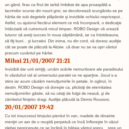
un gând, firav ca firul de iarbă îmbibat de apa proaspătă a
lacrimilor scurse din nourii grei, se decolorează scurgăndu-se pe
hârtia de sub degetele plăpânde şi invizibile ochiului nepriceput...
Astfel, cu ajutorul fiecărui element ce mă înconjoară, o dedicaţie
întârziată vă cutremură micul timpan. ROBO Design vă urează
tuturor să aveţi succes în noua săptămână, iar ca întotdeauna,
să fiţi buni... şi lucrativi. Din inima, nu din cord, vă doresc audiţie
cât se poate de plăcută la Alizée. că doar nu se va opri vântul
precum cuvântul pe hârtie.
Mihai 21/01/2007 21:21
Invizibili dar unii simţiţi, urcăm scările nemuritoare ale paradisului
în văzduhul vid al universului paralel ce ne aparţine. Jocul s-a
stins iar acum căutăm nemulţumirile în petale, în oglinzi, în
destin. ROBO Design vă doreşte ca, plictisiţi de eternitatea
nemulţumirilor găsite, să nu uitaţi de fulgii de neauă, şi de
zâmbetul fiinţelor dragi. Audiţie plăcută la Demis Roussos.
20/01/2007 19:42
Cu tot insuccesul timpului pierdut în van, roadele de dinainte
menţin un aer de o reuşită perpetuă ce încă înfloreşte în văzul
plebei nepricepute ce se înclină în bătaia vântul aspru... spre un