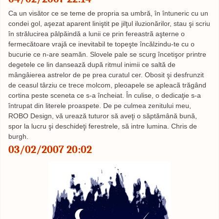
Ca un visător ce se teme de propria sa umbră, în întuneric cu un
condei gol, aşezat aparent liniştit pe jilţul iluzionărilor, stau şi scriu
în strălucirea pâlpăindă a lunii ce prin fereastrã aşterne o
fermecătoare vrajă ce inevitabil te topeşte încălzindu-te cu o
bucurie ce n-are seamăn. Slovele pale se scurg încetişor printre
degetele ce lin dansează după ritmul inimii ce saltă de
mângâierea astrelor de pe prea curatul cer. Obosit şi desfrunzit
de ceasul târziu ce trece molcom, pleoapele se apleacã trăgând
cortina peste sceneta ce s-a încheiat. În culise, o dedicaţie s-a
întrupat din literele proaspete. De pe culmea zenitului meu,
ROBO Design, vă urează tuturor să aveţi o săptămână bună,
spor la lucru şi deschideţi ferestrele, să intre lumina. Chris de
burgh.
03/02/2007 20:02