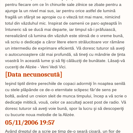
pentru fiecare om ce în chinurile sale zilnice se zbate pentru a
ajunge la un nivel mai sus, iar pentru orice astfel de lumină
fragilă un sfârşit se apropie cu o viteză tot mai mare, nimicind
totul din văzduhul mic. Inspirat de oamenii ce parc-aşteaptă în
întuneric să se ducă mai departe, iar timpul să-i prăfuiască,
nerealizând că lumina din văzduh este stinsă de o vreme bună,
vă scriu o dedicaţie a căror litere etern strălucitoare vor rămâne
un intermediu de exprimare eficientă. Vă doresc tuturor să aveţi
o autocunoaştere cât mai profundă, să tineţi cu mândrie de ţinta
voastră în această lume şi să fiţi călăuziţi de bunătate. Lăsaţi-vă
cuceriţi de Alizée - Veni Vedi Vici.
[Data necunoscută]
Ieşind tiptil dintre perechiile de copaci adormiţi în noaptea senilă
cu stele plăpânde ce de-o eternitate sclipesc făr'de sens pe
boltă, având un creion sleit de munca timpului, încep a vă scrie o
dedicaţie mititică, vouă, celor ce ascultaţi acest post de radio. Vă
doresc tuturor să aveţi voie bună, spor la lucru şi să descoperiţi
cu bucurie noua melodie de la Alizée.
05/11/2006 19:57
Având dreptul de a scrie pe timp de-o seară cioară, un fior de