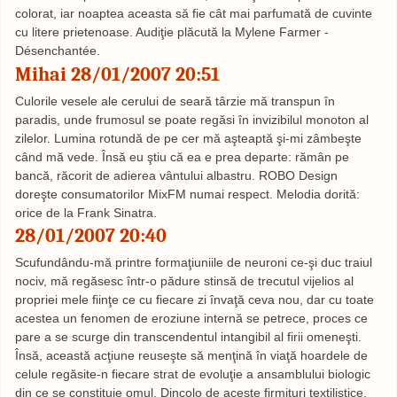
colorat, iar noaptea aceasta să fie cât mai parfumată de cuvinte
cu litere prietenoase. Audiţie plăcută la Mylene Farmer -
Désenchantée.
Mihai 28/01/2007 20:51
Culorile vesele ale cerului de seară târzie mă transpun în
paradis, unde frumosul se poate regăsi în invizibilul monoton al
zilelor. Lumina rotundă de pe cer mă aşteaptă şi-mi zâmbeşte
când mă vede. Însă eu ştiu că ea e prea departe: rămân pe
bancă, răcorit de adierea vântului albastru. ROBO Design
doreşte consumatorilor MixFM numai respect. Melodia dorită:
orice de la Frank Sinatra.
28/01/2007 20:40
Scufundându-mă printre formaţiuniile de neuroni ce-şi duc traiul
nociv, mă regăsesc într-o pădure stinsă de trecutul vijelios al
propriei mele fiinţe ce cu fiecare zi învaţă ceva nou, dar cu toate
acestea un fenomen de eroziune internă se petrece, proces ce
pare a se scurge din transcendentul intangibil al firii omeneşti.
Însă, această acţiune reuseşte să menţină în viaţă hoardele de
celule regăsite-n fiecare strat de evoluţie a ansamblului biologic
din ce se constituie omul. Dincolo de aceste firmituri textilistice,