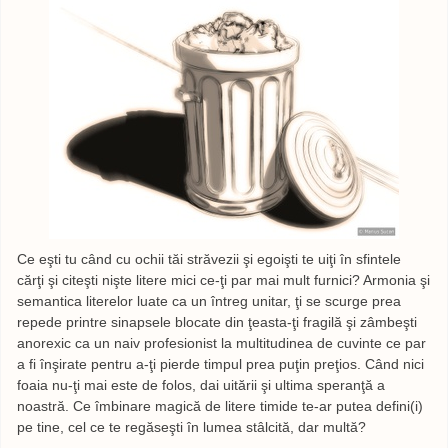
Ce eşti tu când cu ochii tăi străvezii şi egoişti te uiţi în sfintele
cărţi şi citeşti nişte litere mici ce-ţi par mai mult furnici? Armonia şi
semantica literelor luate ca un întreg unitar, ţi se scurge prea
repede printre sinapsele blocate din ţeasta-ţi fragilă şi zâmbeşti
anorexic ca un naiv profesionist la multitudinea de cuvinte ce par
a fi înşirate pentru a-ţi pierde timpul prea puţin preţios. Când nici
foaia nu-ţi mai este de folos, dai uitării şi ultima speranţă a
noastră. Ce îmbinare magică de litere timide te-ar putea defini(i)
pe tine, cel ce te regăseşti în lumea stâlcită, dar multă?