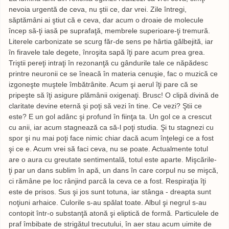
nevoia urgentă de ceva, nu ştii ce, dar vrei. Zile întregi,
săptămâni ai ştiut că e ceva, dar acum o droaie de molecule
încep să-ţi iasă pe suprafaţă, membrele superioare-ţi tremură.
Literele carbonizate se scurg făr-de sens pe hârtia gălbejită, iar
în firavele tale degete, înroşita sapă îţi pare acum prea grea.
Triştii pereţi intraţi în rezonanţă cu gândurile tale ce năpădesc
printre neuronii ce se îneacă în materia cenuşie, fac o muzică ce
izgoneşte muştele îmbătrânite. Acum şi aerul îţi pare că se
pripeşte să îţi asigure plămânii oxigenaţi. Brusc! O clipă divină de
claritate devine eternă şi poţi să vezi în tine. Ce vezi? Ştii ce
este? E un gol adânc şi profund în fiinţa ta. Un gol ce a crescut
cu anii, iar acum stagnează ca să-l poţi studia. Şi tu stagnezi cu
spor şi nu mai poţi face nimic chiar dacă acum înţelegi ce a fost
şi ce e. Acum vrei să faci ceva, nu se poate. Actualmente totul
are o aura cu greutate sentimentală, totul este aparte. Mişcările-
ţi par un dans sublim în apă, un dans în care corpul nu se mişcă,
ci rămâne pe loc rânjind parcă la ceva ce a fost. Respiraţia îţi
este de prisos. Sus şi jos sunt totuna, iar stânga - dreapta sunt
noţiuni arhaice. Culorile s-au spălat toate. Albul şi negrul s-au
contopit într-o substanţă atonă şi eliptică de formă. Particulele de
praf îmbibate de strigătul trecutului, în aer stau acum uimite de