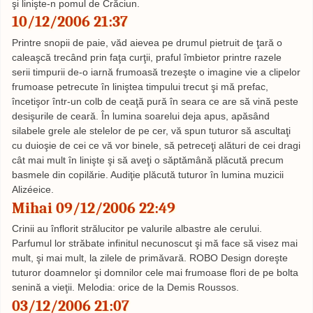
şi linişte-n pomul de Crăciun.
10/12/2006 21:37
Printre snopii de paie, văd aievea pe drumul pietruit de ţară o
caleaşcă trecând prin faţa curţii, praful îmbietor printre razele
serii timpurii de-o iarnă frumoasă trezeşte o imagine vie a clipelor
frumoase petrecute în liniştea timpului trecut şi mă prefac,
încetişor într-un colb de ceaţă pură în seara ce are să vină peste
desişurile de ceară. În lumina soarelui deja apus, apăsând
silabele grele ale stelelor de pe cer, vă spun tuturor să ascultaţi
cu duioşie de cei ce vă vor binele, să petreceţi alături de cei dragi
cât mai mult în linişte şi să aveţi o săptămână plăcută precum
basmele din copilărie. Audiţie plăcută tuturor în lumina muzicii
Alizéeice.
Mihai 09/12/2006 22:49
Crinii au înflorit strălucitor pe valurile albastre ale cerului.
Parfumul lor străbate infinitul necunoscut şi mă face să visez mai
mult, şi mai mult, la zilele de primăvară. ROBO Design doreşte
tuturor doamnelor şi domnilor cele mai frumoase flori de pe bolta
senină a vieţii. Melodia: orice de la Demis Roussos.
03/12/2006 21:07