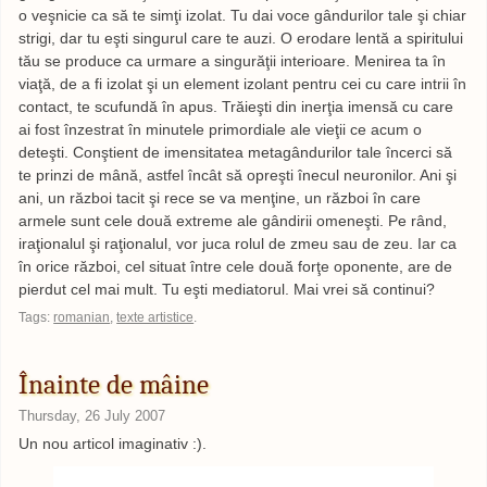
o veşnicie ca să te simţi izolat. Tu dai voce gândurilor tale şi chiar
strigi, dar tu eşti singurul care te auzi. O erodare lentă a spiritului
tău se produce ca urmare a singurăţii interioare. Menirea ta în
viaţă, de a fi izolat şi un element izolant pentru cei cu care intrii în
contact, te scufundă în apus. Trăieşti din inerţia imensă cu care
ai fost înzestrat în minutele primordiale ale vieţii ce acum o
deteşti. Conştient de imensitatea metagândurilor tale încerci să
te prinzi de mână, astfel încât să opreşti înecul neuronilor. Ani şi
ani, un război tacit şi rece se va menţine, un război în care
armele sunt cele două extreme ale gândirii omeneşti. Pe rând,
iraţionalul şi raţionalul, vor juca rolul de zmeu sau de zeu. Iar ca
în orice război, cel situat între cele două forţe oponente, are de
pierdut cel mai mult. Tu eşti mediatorul. Mai vrei să continui?
Tags:
romanian
,
texte artistice
.
Înainte de mâine
Thursday, 26 July 2007
Un nou articol imaginativ :).