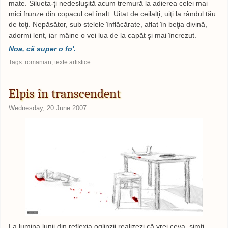
mate. Silueta-ţi nedesluşită acum tremură la adierea celei mai
mici frunze din copacul cel înalt. Uitat de ceilalţi, uiţi la rândul tău
de toţi. Nepăsător, sub stelele înflăcărate, aflat în beţia divină,
adormi lent, iar mâine o vei lua de la capăt şi mai încrezut.
Noa, că super o fo'.
Tags:
romanian
,
texte artistice
.
Elpis în transcendent
Wednesday, 20 June 2007
La lumina lunii din reflexia oglinzii realizezi că vrei ceva, simţi