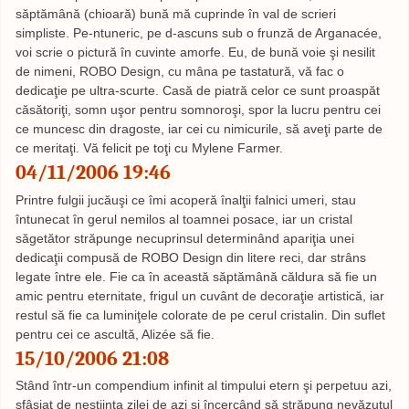
săptămână (chioară) bună mă cuprinde în val de scrieri
simpliste. Pe-ntuneric, pe d-ascuns sub o frunză de Arganacée,
voi scrie o pictură în cuvinte amorfe. Eu, de bună voie şi nesilit
de nimeni, ROBO Design, cu mâna pe tastatură, vă fac o
dedicaţie pe ultra-scurte. Casă de piatră celor ce sunt proaspăt
căsătoriţi, somn uşor pentru somnoroşi, spor la lucru pentru cei
ce muncesc din dragoste, iar cei cu nimicurile, să aveţi parte de
ce meritaţi. Vă felicit pe toţi cu Mylene Farmer.
04/11/2006 19:46
Printre fulgii jucăuşi ce îmi acoperă înalţii falnici umeri, stau
întunecat în gerul nemilos al toamnei posace, iar un cristal
săgetător străpunge necuprinsul determinând apariţia unei
dedicaţii compusă de ROBO Design din litere reci, dar strâns
legate între ele. Fie ca în această săptămână căldura să fie un
amic pentru eternitate, frigul un cuvânt de decoraţie artistică, iar
restul să fie ca luminiţele colorate de pe cerul cristalin. Din suflet
pentru cei ce ascultă, Alizée să fie.
15/10/2006 21:08
Stând într-un compendium infinit al timpului etern şi perpetuu azi,
sfâşiat de neştiinţa zilei de azi şi încercând să străpung nevăzutul