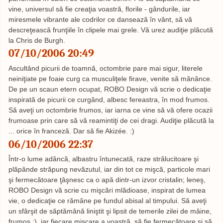
vine, universul să fie creaţia voastră, florile - gândurile, iar
miresmele vibrante ale codrilor ce dansează în vânt, să vă
descreţească frunţiile în clipele mai grele. Vă urez audiţie plăcută
la Chris de Burgh.
07/10/2006 20:49
Ascultând picurii de toamnă, octombrie pare mai sigur, literele
neiniţiate pe foaie curg ca musculiţele firave, venite să mănânce.
De pe un scaun etern ocupat, ROBO Design vă scrie o dedicaţie
inspirată de picurii ce curgând, albesc fereastra, în mod frumos.
Să aveţi un octombrie frumos, iar iarna ce vine să vă ofere ocazii
frumoase prin care să vă reamintiţi de cei dragi. Audiţie plăcută la
... orice în franceză. Dar să fie Akizée. :)
06/10/2006 22:37
Într-o lume adâncă, albastru întunecată, raze strălucitoare şi
plăpânde străpung nevăzutul, iar din tot ce mişcă, particole mari
şi fermecătoare ţâşnesc ca o apă dintr-un izvor cristalin; leneş,
ROBO Design vă scrie cu mişcări mlădioase, inspirat de lumea
vie, o dedicaţie ce rămâne pe fundul abisal al timpului. Să aveţi
un sfârşit de săptămână liniştit şi lipsit de temerile zilei de mâine,
frumos ;), iar fiecare mişcare a voastră, să fie fermecătoare şi să