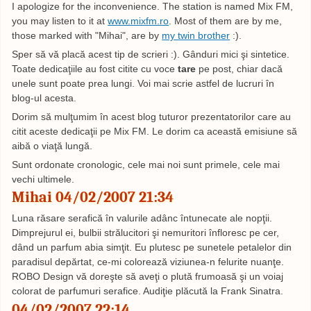
I apologize for the inconvenience. The station is named Mix FM,
you may listen to it at
www.mixfm.ro
. Most of them are by me,
those marked with "Mihai", are by
my twin brother
:).
Sper să vă placă acest tip de scrieri :). Gânduri mici şi sintetice.
Toate dedicaţiile au fost citite cu voce
tare
pe post, chiar dacă
unele sunt poate prea lungi. Voi mai scrie astfel de lucruri în
blog-ul acesta.
Dorim să mulţumim în acest blog tuturor prezentatorilor care au
citit aceste dedicaţii pe Mix FM. Le dorim ca această emisiune să
aibă o viaţă lungă.
Sunt ordonate cronologic, cele mai noi sunt primele, cele mai
vechi ultimele.
Mihai 04/02/2007 21:34
Luna răsare serafică în valurile adânc întunecate ale nopţii.
Dimprejurul ei, bulbii strălucitori şi nemuritori înfloresc pe cer,
dând un parfum abia simţit. Eu plutesc pe sunetele petalelor din
paradisul depărtat, ce-mi colorează viziunea-n felurite nuanţe.
ROBO Design vă doreşte să aveţi o plută frumoasă şi un voiaj
colorat de parfumuri serafice. Audiţie plăcută la Frank Sinatra.
04/02/2007 22:14