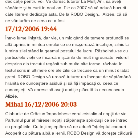
dedicaţie pentru voi. Vă doresc tuturor La Mulţi Ani, să aveţi
sănătate şi bucurii în noul an. Fie ca 2007 să vă aducă bucurii
câte litere-n dedicaţia asta. De la ROBO Design... Alizée, că să
ne vânturăm de ceea ce a fost.
17/12/2006 19:44
Într-o lume liniştită, dar vie, un mic gând de temere profundă se
află aprins în mintea omului ce se micşorează încetişor, zilnic la
lumina zilei stând la geamul postului de lucru. Războindu-se cu
particolele vieţii ce încarcă mişcările de mult îngreunate, viitorul
desprins din trecutul regăsit sub multe alte forme, răzbate în
textul scris in ultimele ore ale zilei ce trecuse ca un minut dilatat
greoi. ROBO Design vă urează tuturor un început de săptămână
hrănită de cunoaştere asiduă şi să fiţi împăcaţi cu ceea ce
cunoaşteţi. Vă doresc să aveţi audiţie plăcută la necunoscuta
Alizée.
Mihai 16/12/2006 20:03
Globurile de Crăciun împodobesc cerul cristalin al nopţii de vid.
Parfumul pur al miresei nopţii stăpâneşte spiriduşii ce se întrec
cu pregătirile. Cu toţii aşteptăm să ne aducă înţeleptul cadouri.
Acoperit cu pătura albă a iernii, ROBO Design vă doreşte căldură