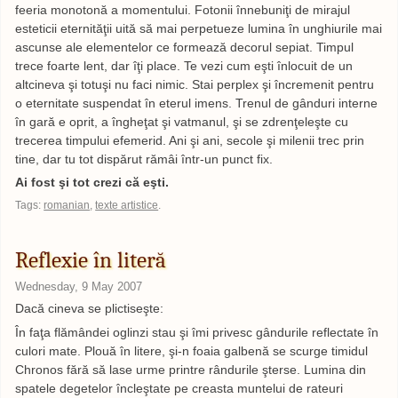
feeria monotonă a momentului. Fotonii înnebuniţi de mirajul
esteticii eternităţii uită să mai perpetueze lumina în unghiurile mai
ascunse ale elementelor ce formează decorul sepiat. Timpul
trece foarte lent, dar îţi place. Te vezi cum eşti înlocuit de un
altcineva şi totuşi nu faci nimic. Stai perplex şi încremenit pentru
o eternitate suspendat în eterul imens. Trenul de gânduri interne
în gară e oprit, a îngheţat şi vatmanul, şi se zdrenţeleşte cu
trecerea timpului efemerid. Ani şi ani, secole şi milenii trec prin
tine, dar tu tot dispărut rămâi într-un punct fix.
Ai fost şi tot crezi că eşti.
Tags:
romanian
,
texte artistice
.
Reflexie în literă
Wednesday, 9 May 2007
Dacă cineva se plictiseşte:
În faţa flămândei oglinzi stau şi îmi privesc gândurile reflectate în
culori mate. Plouă în litere, şi-n foaia galbenă se scurge timidul
Chronos fără să lase urme printre rândurile şterse. Lumina din
spatele degetelor încleştate pe creasta muntelui de rateuri