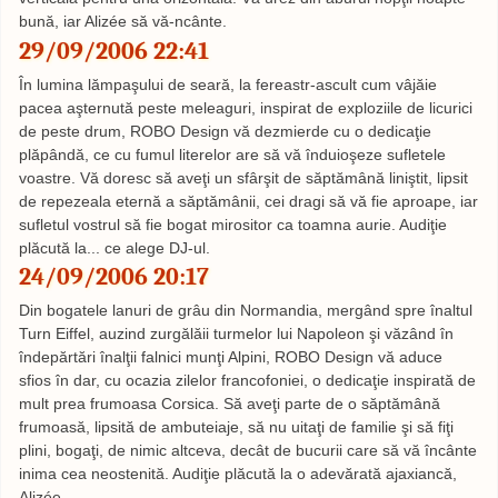
bună, iar Alizée să vă-ncânte.
29/09/2006 22:41
În lumina lămpaşului de seară, la fereastr-ascult cum vâjăie
pacea aşternută peste meleaguri, inspirat de exploziile de licurici
de peste drum, ROBO Design vă dezmierde cu o dedicaţie
plăpândă, ce cu fumul literelor are să vă înduioşeze sufletele
voastre. Vă doresc să aveţi un sfârşit de săptămână liniştit, lipsit
de repezeala eternă a săptămânii, cei dragi să vă fie aproape, iar
sufletul vostrul să fie bogat mirositor ca toamna aurie. Audiţie
plăcută la... ce alege DJ-ul.
24/09/2006 20:17
Din bogatele lanuri de grâu din Normandia, mergând spre înaltul
Turn Eiffel, auzind zurgălăii turmelor lui Napoleon şi văzând în
îndepărtări înalţii falnici munţi Alpini, ROBO Design vă aduce
sfios în dar, cu ocazia zilelor francofoniei, o dedicaţie inspirată de
mult prea frumoasa Corsica. Să aveţi parte de o săptămână
frumoasă, lipsită de ambuteiaje, să nu uitaţi de familie şi să fiţi
plini, bogaţi, de nimic altceva, decât de bucurii care să vă încânte
inima cea neostenită. Audiţie plăcută la o adevărată ajaxiancă,
Alizée.