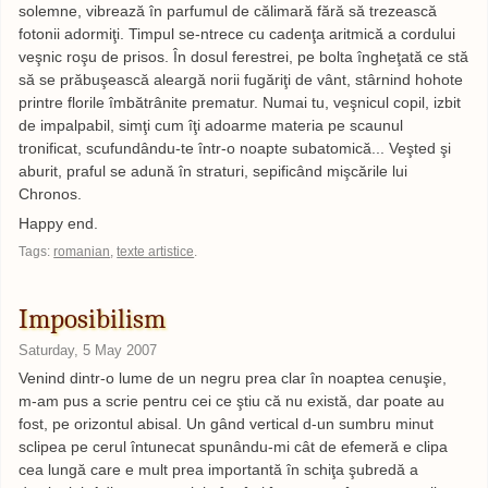
solemne, vibrează în parfumul de călimară fără să trezească
fotonii adormiţi. Timpul se-ntrece cu cadenţa aritmică a cordului
veşnic roşu de prisos. În dosul ferestrei, pe bolta îngheţată ce stă
să se prăbuşească aleargă norii fugăriţi de vânt, stârnind hohote
printre florile îmbătrânite prematur. Numai tu, veşnicul copil, izbit
de impalpabil, simţi cum îţi adoarme materia pe scaunul
tronificat, scufundându-te într-o noapte subatomică... Veşted şi
aburit, praful se adună în straturi, sepificând mişcările lui
Chronos.
Happy end.
Tags:
romanian
,
texte artistice
.
Imposibilism
Saturday, 5 May 2007
Venind dintr-o lume de un negru prea clar în noaptea cenuşie,
m-am pus a scrie pentru cei ce ştiu că nu există, dar poate au
fost, pe orizontul abisal. Un gând vertical d-un sumbru minut
sclipea pe cerul întunecat spunându-mi cât de efemeră e clipa
cea lungă care e mult prea importantă în schiţa şubredă a