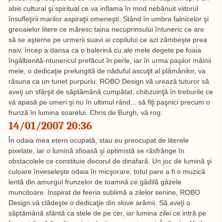
abis cultural şi spiritual ce va inflama în mod nebănuit viitorul
însufleţirii marilor aspiraţii omeneşti. Stând în umbra falnicelor şi
greoaielor litere ce măresc taina necuprinsului întuneric ce are
să se aşterne pe urmerii suavi ai copilului ce azi zâmbeşte prea
naiv, încep a dansa ca o balerină cu ale mele degete pe foaia
îngălbenită-ntunericul prefăcut în perle, iar în urma paşilor mâinii
mele, o dedicaţie prelungită de năduful ascuţit al plămânilor, va
răsuna ca un tunet purpuriu. ROBO Design vă urează tuturor să
aveţi un sfârşit de săptămână cumpătat, chibzuinţă în treburile ce
vă apasă pe umeri şi nu în ultimul rând... să fiţi paşnici precum o
frunză în lumina soarelui. Chris de Burgh, vă rog.
14/01/2007 20:36
În odaia mea etern ocupată, stau eu preocupat de literele
pixelate, iar o lumină sfioasă şi optimistă se răsfrânge în
obstacolele ce constituie decorul de dinafarã. Un joc de lumină şi
culoare înveseleşte odaia în micşorare, totul pare a fi o muzică
lentă din amurgul frunzelor de toamnă ce gâdilă gâzele
muncitoare. Inspirat de feeria sublimă a zilelor senine, ROBO
Design vă clădeşte o dedicaţie din slove arămii. Să aveţi o
săptămână sfântă ca stele de pe cer, iar lumina zilei ce intră pe