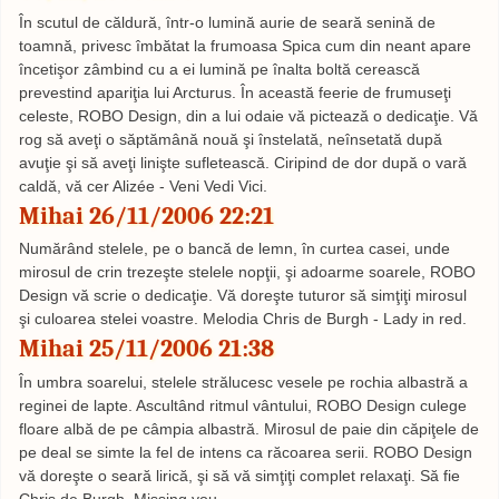
În scutul de căldură, într-o lumină aurie de seară senină de
toamnă, privesc îmbătat la frumoasa Spica cum din neant apare
încetişor zâmbind cu a ei lumină pe înalta boltă cerească
prevestind apariţia lui Arcturus. În această feerie de frumuseţi
celeste, ROBO Design, din a lui odaie vă pictează o dedicaţie. Vă
rog să aveţi o săptămână nouă şi înstelată, neînsetată după
avuţie şi să aveţi linişte sufletească. Ciripind de dor după o vară
caldă, vă cer Alizée - Veni Vedi Vici.
Mihai 26/11/2006 22:21
Numărând stelele, pe o bancă de lemn, în curtea casei, unde
mirosul de crin trezeşte stelele nopţii, şi adoarme soarele, ROBO
Design vă scrie o dedicaţie. Vă doreşte tuturor să simţiţi mirosul
şi culoarea stelei voastre. Melodia Chris de Burgh - Lady in red.
Mihai 25/11/2006 21:38
În umbra soarelui, stelele strălucesc vesele pe rochia albastră a
reginei de lapte. Ascultând ritmul vântului, ROBO Design culege
floare albă de pe câmpia albastră. Mirosul de paie din căpiţele de
pe deal se simte la fel de intens ca răcoarea serii. ROBO Design
vă doreşte o seară lirică, şi să vă simţiţi complet relaxaţi. Să fie
Chris de Burgh, Missing you.