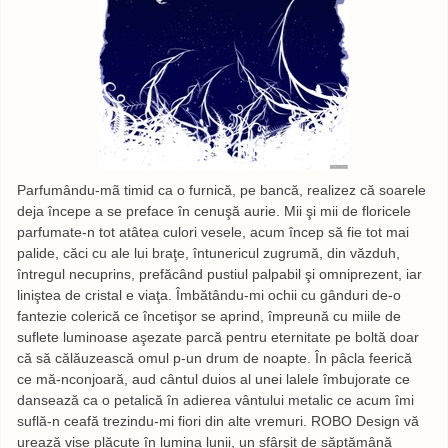
Parfumându-mã timid ca o furnică, pe bancă, realizez că soarele
deja începe a se preface în cenuşă aurie. Mii şi mii de floricele
parfumate-n tot atâtea culori vesele, acum încep să fie tot mai
palide, căci cu ale lui braţe, întunericul zugrumă, din văzduh,
întregul necuprins, prefăcând pustiul palpabil şi omniprezent, iar
liniştea de cristal e viaţa. Îmbătându-mi ochii cu gânduri de-o
fantezie colerică ce încetişor se aprind, împreună cu miile de
suflete luminoase aşezate parcă pentru eternitate pe boltă doar
că să călăuzească omul p-un drum de noapte. În pâcla feerică
ce mă-nconjoară, aud cântul duios al unei lalele îmbujorate ce
dansează ca o petalică în adierea vântului metalic ce acum îmi
suflă-n ceafă trezindu-mi fiori din alte vremuri. ROBO Design vă
urează vise plăcute în lumina lunii, un sfârşit de săptămână